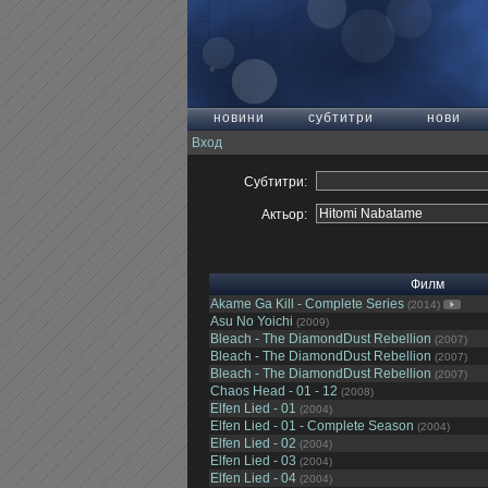
новини
субтитри
нови
Вход
Субтитри:
Актьор:
Филм
Akame Ga Kill - Complete Series
(2014)
Asu No Yoichi
(2009)
Bleach - The DiamondDust Rebellion
(2007)
Bleach - The DiamondDust Rebellion
(2007)
Bleach - The DiamondDust Rebellion
(2007)
Chaos Head - 01 - 12
(2008)
Elfen Lied - 01
(2004)
Elfen Lied - 01 - Complete Season
(2004)
Elfen Lied - 02
(2004)
Elfen Lied - 03
(2004)
Elfen Lied - 04
(2004)