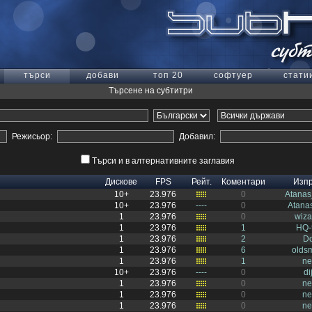
търси
добави
топ 20
софтуер
стати
Търсене на субтитри
Режисьор:
Добавил:
Търси и в алтернативните заглавия
Дискове
FPS
Рейт.
Коментари
Изп
10+
23.976
0
Atana
10+
23.976
----
0
Atana
1
23.976
0
wiz
1
23.976
1
HQ-
1
23.976
2
D
1
23.976
6
olds
1
23.976
1
ne
10+
23.976
----
0
di
1
23.976
0
ne
1
23.976
0
ne
1
23.976
0
ne