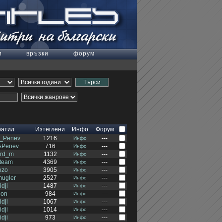
и
връзки
форум
ратил
Изтеглени
Инфо
Форум
s_Penev
1216
---
Инфо
sPenev
716
---
Инфо
ard_m
1132
---
Инфо
team
4369
---
Инфо
ozo
3905
---
Инфо
mugler
2527
---
Инфо
idji
1487
---
Инфо
jon
984
---
Инфо
idji
1067
---
Инфо
idji
1014
---
Инфо
idji
973
---
Инфо