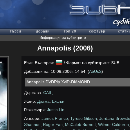
търси
добави
топ 20
софтуер
стати
Информация за субтитрите
Annapolis (2006)
Език: Български
/ Формат на субтитрите: SUB
Добавени на: 10.06.2006г. 14:54 (
AbUsS
)
Annapolis.DVDRip.XviD-DiAMOND
Държава:
САЩ
Жанр:
Драма
,
Екшън
Режисьори:
Justin Lin
Актьори:
James Franco
,
Tyrese Gibson
,
Jordana Brewste
Shannon
,
Roger Fan
,
McCaleb Burnett
,
Wilmer Calderon