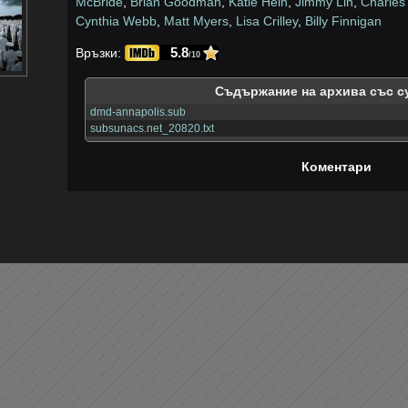
McBride
,
Brian Goodman
,
Katie Hein
,
Jimmy Lin
,
Charles
Cynthia Webb
,
Matt Myers
,
Lisa Crilley
,
Billy Finnigan
5.8
Връзки:
/10
Съдържание на архива със с
dmd-annapolis.sub
subsunacs.net_20820.txt
Коментари