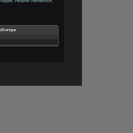
 Napier
,
Heather Henderson
,
убтитри