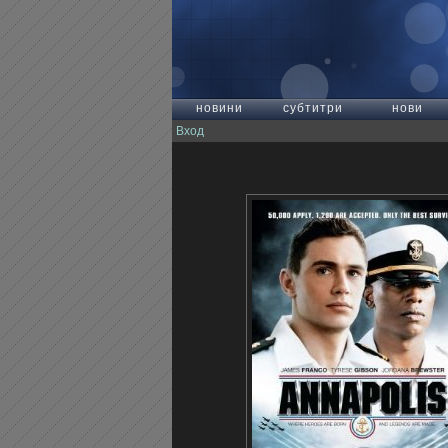
новини
субтитри
нови
Вход