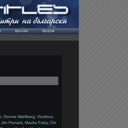
и
връзки
форум
r
,
Donnie Wahlberg
,
Vicellous
,
Jim Parrack
,
Macka Foley
,
Chi