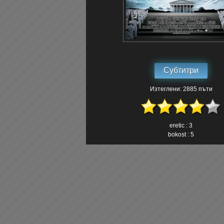
Субтитри
Изтеглени: 2885 пъти
eretic : 3
bokost : 5