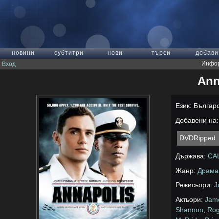
новини
субтитри
нови
търси
добави
Инфор
Вход
Ann
Език: Българ
Добавени на: 
DVDRipped
Държава:
СА
Жанр:
Драма
Режисьори:
J
Актьори:
Jam
Shannon
,
Rog