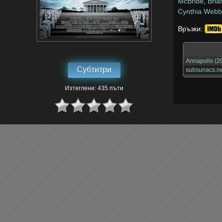
McBride
,
Bri
Cynthia Web
Връзки:
Annapolis (20
Субтитри
subsunacs.ne
Изтеглени: 435 пъти