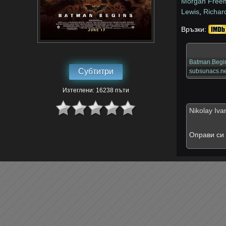
Morgan Free
Lewis
,
Richar
Връзки:
Batman.Begi
Субтитри
subsunacs.ne
Изтеглени: 16238 пъти
Nikolay Iva
Оправи си