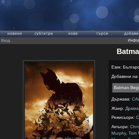
новини
субтитри
нови
търси
добави
Инфор
Вход
Batma
Език: Българ
Добавени на: 
Batman.Beg
Държава:
СА
Жанр:
Драма
Режисьори:
C
Актьори:
Chri
Murphy
,
Tom 