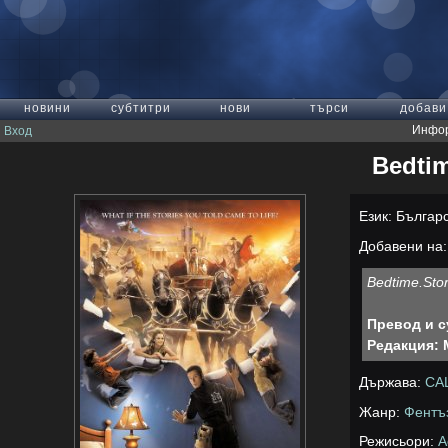
новини
субтитри
нови
търси
добави
Инфор
Вход
Bedtim
Език: Българ
Добавени на: 
Bedtime.Sto
Превод и с
Редакция: 
Държава:
СА
Жанр:
Фентъ
Режисьори:
A