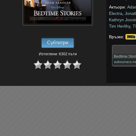
Актьори:
Ada
Electra
,
Jonat
Kathryn Joos
Tim Herlihy
,
T
Връзки:
Субтитри
Изтеглени: 6302 пъти
Bedtime.Stor
subsunacs.ne