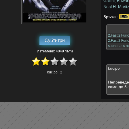
Gallini
,
Edward
Neal H. Morit
Връзки:
2.Fast.2.Fu
Субтитри
2.Fast.2.Fu
subsunacs.ne
Изтеглени: 4049 пъти
kucipo
kucipo : 2
Непреведен
само до 5-