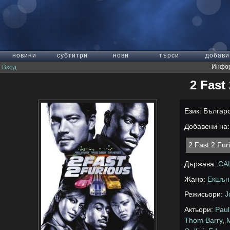
новини
субтитри
нови
търси
добави
Инфор
Вход
2 Fast
Език: Българ
Добавени на: 
2.Fast.2.Fu
Държава:
СА
Жанр:
Екшън
Режисьори:
J
Актьори:
Paul
Thom Barry
,
M